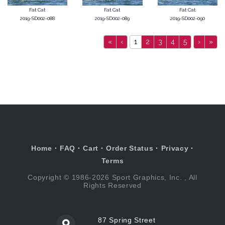
Fat Cat
Fat Cat
Fat Cat
2019-SD002-088
2019-SD002-089
2019-SD002-090
«
‹
1
2
3
4
5
›
»
Home
·
FAQ
·
Cart
·
Order Status
·
Privacy
·
Terms
Copyright © 1986-2026 Sport Graphics, Inc. , All
Rights Reserved
87 Spring Street