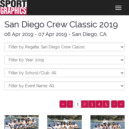
Togg
navig
San Diego Crew Classic 2019
06 Apr 2019 - 07 Apr 2019 - San Diego, CA
«
‹
1
2
3
4
5
›
»