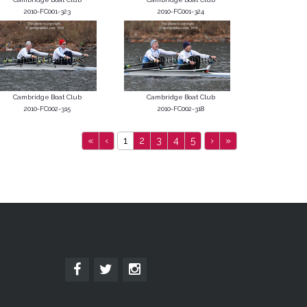
2010-FC001-323
2010-FC001-324
Cambridge Boat Club
Cambridge Boat Club
2010-FC002-315
2010-FC002-318
«
‹
1
2
3
4
5
›
»