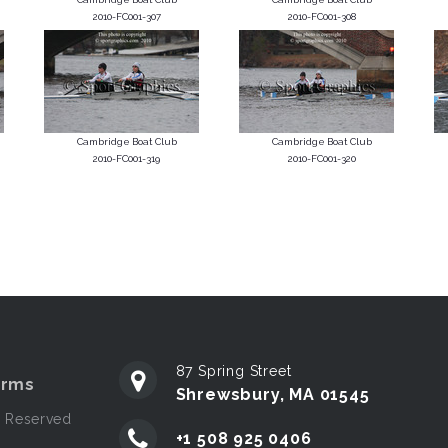
2010-FC001-307
2010-FC001-308
Cambridge Boat Club
Cambridge Boat Club
2010-FC001-319
2010-FC001-320
87 Spring Street
erms
Shrewsbury, MA 01545
s Reserved
+1 508 925 0406