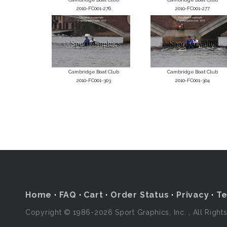
2010-FC001-276
2010-FC001-277
Cambridge Boat Club
Cambridge Boat Club
2010-FC001-303
2010-FC001-304
Home
·
FAQ
·
Cart
·
Order Status
·
Privacy
·
T
Copyright © 1986-2026 Sport Graphics, Inc. , All Right