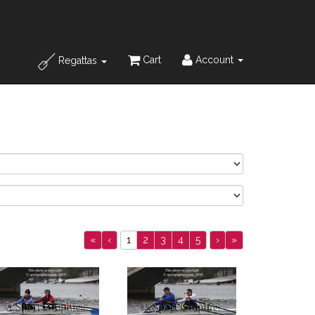
Cart
Account
Regattas
«
‹
1
2
3
4
5
›
»