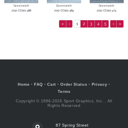
Greenwich
Greenwich
Greenwich
2012-CC001-488
2012-CC001-489
2012-CC001-474
«
‹
1
2
3
4
5
›
»
Home
·
FAQ
·
Cart
·
Order Status
·
Privacy
·
Terms
Copyright © 1986-2026 Sport Graphics, Inc. , All
Rights Reserved
87 Spring Street