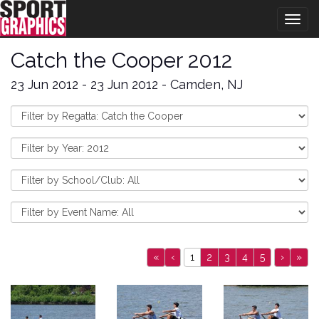
Togg
navig
Catch the Cooper 2012
23 Jun 2012 - 23 Jun 2012 - Camden, NJ
«
‹
1
2
3
4
5
›
»